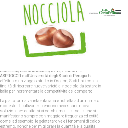
O.P.
Missione all’estero delle O.P.
8 Luglio 2024
Miglioramento varietale del nocciolo – missione
all’estero delle O.P. di Italia Ortofrutta per la ricerca di
nuove varietà
Italia Ortofrutta – Unione Nazionale
insieme ad un
gruppo di tecnici di Organizzazioni dei Produttori operanti
nel comparto corilicolo:
AGRINOLA, A.O.A, CO.PRO.N.T.
ECOLAZIO, EURONOCCIOLA, C.P.N., PIEMONTE
ASPROCOR
e all’
Università degli Studi di Perugia
ha
effettuato un viaggio studio in Oregon, Stati Uniti con la
finalità di ricercare nuove varietà di nocciolo da testare in
Italia per incrementare la competitività del comparto.
La piattaforma varietale italiana è ristretta ad un numero
modesto di cultivar e si rendono necessarie nuove
soluzioni per adattarsi ai cambiamenti climatici che si
manifestano sempre con maggiore frequenza ed entità
come, ad esempio, le gelate tardive e i fenomeni di caldo
estremo, nonché per migliorare la quantità e la qualità