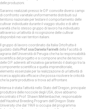
delle produzioni.
Saranno realizzati presso le O.P. coinvolte diversi campi
di confronto varietale uniformemente distribuiti sul
territorio nazionale per testare il comportamento delle
cultivar individuate durante il viaggio studio e di altre
varietà che lo stesso gruppo di lavoro ha individuato
attraverso un’attività di ricognizione delle cultivar
disponibili nei vari territori italiani.
Il gruppo di lavoro coordinato da Italia Ortofrutta è
guidato dalla
Prof.ssa Daniela Farinelli
della Facoltà di
agraria dell’Università di Perugia che ha la responsabilità
scientifica del progetto e si compone anche dei tecnici
delle O.P. aderenti all’iniziativa garantendo il dialogo tra la
componente scientifica e quella imprenditoriale,
elemento essenziale per la realizzazione di un’attività di
ricerca applicata efficace che possa risolvere le criticità
che la parte produttiva si trova ad affrontare.
Intensa è stata l’attività nello Stato dell’Oregon, principale
produttore delle nocciole degli USA, dove abbiamo
incontrato il Prof. Shawn Mehlenbacher, responsabile
dell’Hazelnut Breeding Program dell’Oregon State
University che dal 1969 si occupa del programma