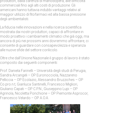
produttori, dalla carenza di manodopera, alle difficoltà
commerciali fino agli alti costi di produzione. Gli
americani hanno tuttavia indubbi vantaggi relativi al
maggior utilizzo di fitofarmaci ed alla bassa pressione
degli ambientalisti.
La fiducia nelle innovazioni e nella ricerca scientifica
mostrata dai nostri produttori, capaci di affrontare in
modo proattivo i cambiamenti climatici che già oggi, ma
ancora di più nei prossimi anni dovremmo affrontare, ci
consente di guardare con consapevolezza e speranza
alle nuove sfide del settore corilicolo.
Oltre che dall’Unione Nazionale il gruppo di lavoro è stato
composto dai seguenti componenti:
Prof. Daniela Farinelli – Università degli studi di Perugia,
Sandra Arcangeli – OP Euronocciola, Nazzareno
Pelliccia – OP Ecolazio, Alessandro Bruzziches – OP
Co.pro.n.t, Gianluca Santinelli, Francesco Migliori,
Giuliano Capati – OP C.P.N., Giuseppino Lupi – OP
Agrinola, Nicoletta Ponchione – OP Piemonte Asprocor,
Francesco Velardo – OP A.O.A.