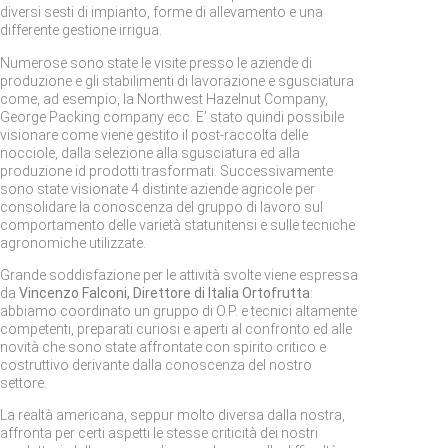
diversi sesti di impianto, forme di allevamento e una
differente gestione irrigua.
Numerose sono state le visite presso le aziende di
produzione e gli stabilimenti di lavorazione e sgusciatura
come, ad esempio, la Northwest Hazelnut Company,
George Packing company ecc. E’ stato quindi possibile
visionare come viene gestito il post-raccolta delle
nocciole, dalla selezione alla sgusciatura ed alla
produzione id prodotti trasformati. Successivamente
sono state visionate 4 distinte aziende agricole per
consolidare la conoscenza del gruppo di lavoro sul
comportamento delle varietà statunitensi e sulle tecniche
agronomiche utilizzate.
Grande soddisfazione per le attività svolte viene espressa
da
Vincenzo Falconi, Direttore di Italia Ortofrutta
:
abbiamo coordinato un gruppo di O.P. e tecnici altamente
competenti, preparati curiosi e aperti al confronto ed alle
novità che sono state affrontate con spirito critico e
costruttivo derivante dalla conoscenza del nostro
settore.
La realtà americana, seppur molto diversa dalla nostra,
affronta per certi aspetti le stesse criticità dei nostri