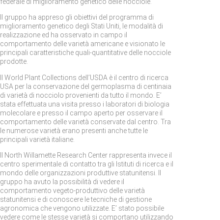
federale di miglioramento genetico delle nocciole.
Il gruppo ha appreso gli obiettivi del programma di
miglioramento genetico degli Stati Uniti, le modalità di
realizzazione ed ha osservato in campo il
comportamento delle varietà americane e visionato le
principali caratteristiche quali-quantitative delle nocciole
prodotte.
Il World Plant Collections dell’USDA è il centro di ricerca
USA per la conservazione del germoplasma di centinaia
di varietà di nocciolo provenienti da tutto il mondo. E’
stata effettuata una visita presso i laboratori di biologia
molecolare e presso il campo aperto per osservare il
comportamento delle varietà conservate dal centro. Tra
le numerose varietà erano presenti anche tutte le
principali varietà italiane.
Il North Willamette Research Center rappresenta invece il
centro sperimentale di contatto tra gli Istituti di ricerca e il
mondo delle organizzazioni produttive statunitensi. Il
gruppo ha avuto la possibilità di vedere il
comportamento vegeto-produttivo delle varietà
statunitensi e di conoscere le tecniche di gestione
agronomica che vengono utilizzate. E’ stato possibile
vedere come le stesse varietà si comportano utilizzando